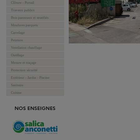
Clôture - Portail
Travaux publics
Bois panneaux et stratifiés
Moulures parquets
Carrelage
Peinture
Ventilation chauffage
Outillage
Mesure et traçage
Protection sécurité
Extérieur - Jardin - Piscine
Sanitaire
Cuisine