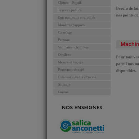
Clôture - Portail
Besoin de fa
Travaux publics
nos points de
Bois panneaux et stratifiés
Moulures parquets
Carrelage
Peinture
Ventilation chauffage
Outillage
Pour tout vos 
Mesure et traçage
parmi nos nua
Protection sécurité
disponibles.
Extérieur - Jardin - Piscine
Sanitaire
Cuisine