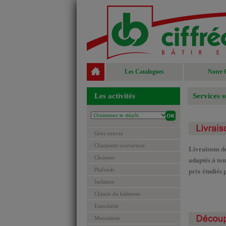
Les Catalogues
Notre 
Les activités
Services 
Gros oeuvre
Charpente couverture
Livraisons d
Cloisons
adaptés à tou
Plafonds
prix étudiés 
Isolation
Chimie du bâtiment
Etanchéité
Menuiserie