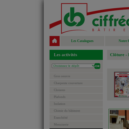
Les Catalogues
Notre 
Les activités
Clôture -
Gros oeuvre
Charpente couverture
Cloisons
Plafonds
Isolation
Chimie du bâtiment
Etanchéité
Menuiserie