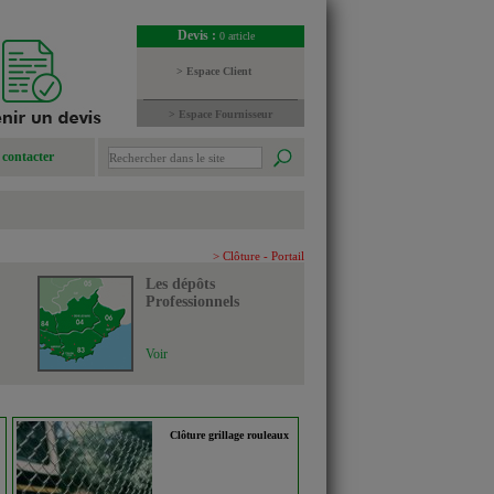
Devis :
0 article
> Espace Client
> Espace Fournisseur
contacter
> Clôture - Portail
Les dépôts
Professionnels
Voir
Clôture grillage rouleaux