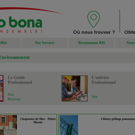
Offre
Nos Services
Recrutement RH
Nous 
 Environnement
Le Guide
L'univers
Professionnel
Professionnel
Voir
Voir
Recevoir
Chaperons de Mur - Piliers
Clôture grillage panneaux
Murets