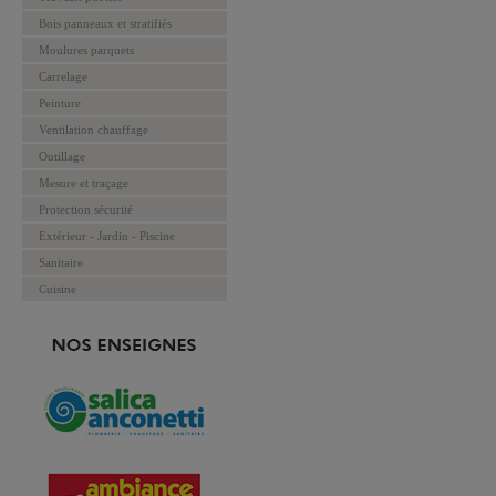
Bois panneaux et stratifiés
Moulures parquets
Carrelage
Peinture
Ventilation chauffage
Outillage
Mesure et traçage
Protection sécurité
Extérieur - Jardin - Piscine
Sanitaire
Cuisine