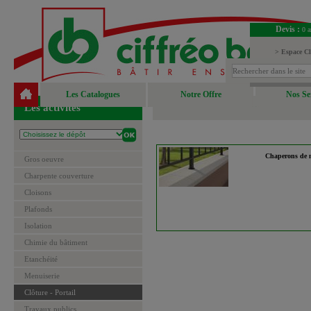
Devis :
0 a
> Espace Cl
> Espace Fou
Les Catalogues
Notre Offre
Nos Se
Les activités
Chaperons de 
Gros oeuvre
Charpente couverture
Cloisons
Plafonds
Isolation
Chimie du bâtiment
Etanchéité
Menuiserie
Clôture - Portail
Travaux publics