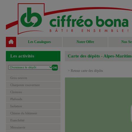
Les Catalogues
Notre Offre
Nos Se
Les activités
Carte des dépôts - Alpes-Maritim
> Retour carte des dépôts
Gros oeuvre
Charpente couverture
Cloisons
Plafonds
Isolation
Chimie du bâtiment
Etanchéité
Menuiserie