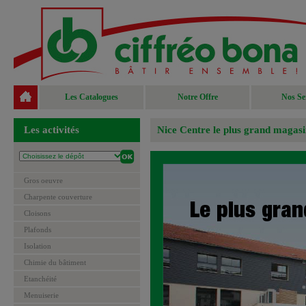
Les Catalogues
Notre Offre
Nos Se
Les activités
Nice Centre le plus grand magasi
Gros oeuvre
Charpente couverture
Cloisons
Plafonds
Isolation
Chimie du bâtiment
Etanchéité
Menuiserie