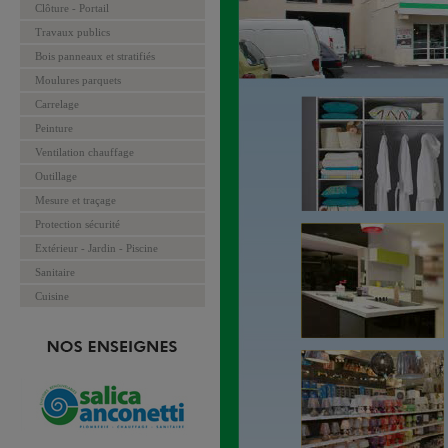
Clôture - Portail
Travaux publics
Bois panneaux et stratifiés
Moulures parquets
Carrelage
Peinture
Ventilation chauffage
Outillage
Mesure et traçage
Protection sécurité
Extérieur - Jardin - Piscine
Sanitaire
Cuisine