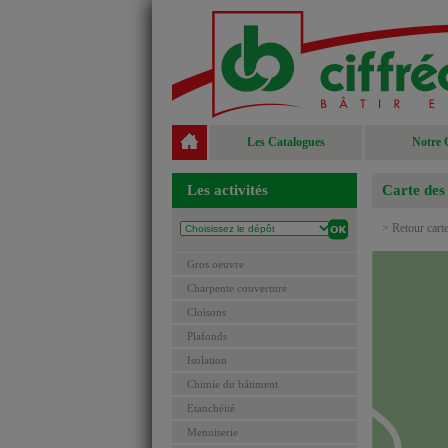
Les Catalogues
Notre 
Les activités
Carte des
> Retour cart
Gros oeuvre
Charpente couverture
Cloisons
Plafonds
Isolation
Chimie du bâtiment
Etanchéité
Menuiserie