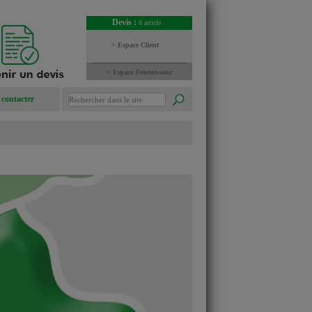
Devis :
0 article
> Espace Client
> Espace Fournisseur
contacter