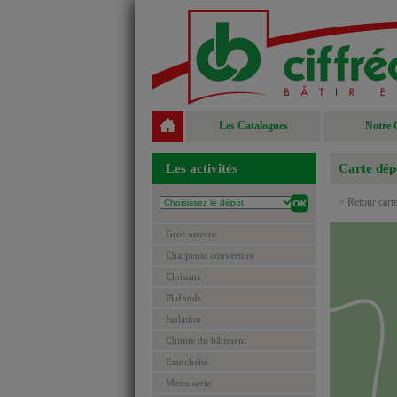
Les Catalogues
Notre 
Les activités
Carte dép
> Retour cart
Gros oeuvre
Charpente couverture
Cloisons
Plafonds
Isolation
Chimie du bâtiment
Etanchéité
Menuiserie