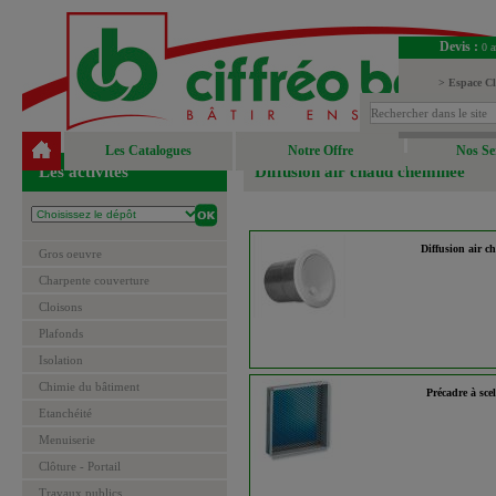
Devis :
0 a
> Espace Cl
> Espace Fou
Les Catalogues
Notre Offre
Nos Se
Les activités
Diffusion air chaud cheminée
Diffusion air c
Gros oeuvre
Charpente couverture
Cloisons
Plafonds
Isolation
Chimie du bâtiment
Précadre à scel
Etanchéité
Menuiserie
Clôture - Portail
Travaux publics