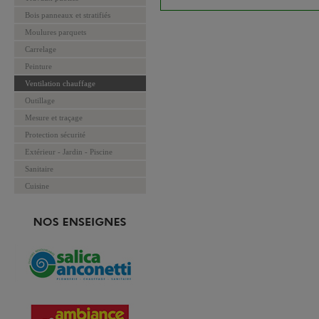
Bois panneaux et stratifiés
Moulures parquets
Carrelage
Peinture
Ventilation chauffage
Outillage
Mesure et traçage
Protection sécurité
Extérieur - Jardin - Piscine
Sanitaire
Cuisine