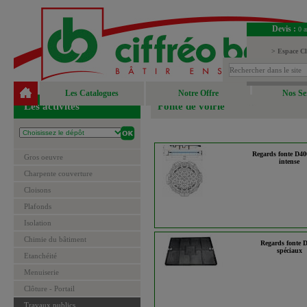
Devis :
0 a
> Espace Cl
> Espace Fou
Les Catalogues
Notre Offre
Nos Se
Les activités
Fonte de voirie
Regards fonte D400
Gros oeuvre
intense
Charpente couverture
Cloisons
Plafonds
Isolation
Chimie du bâtiment
Regards fonte 
spéciaux
Etanchéité
Menuiserie
Clôture - Portail
Travaux publics