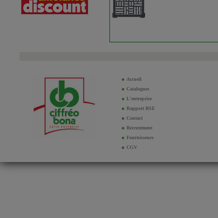
Accueil
Catalogues
L'entreprise
Rapport RSE
Contact
Recrutement
Fournisseurs
CGV