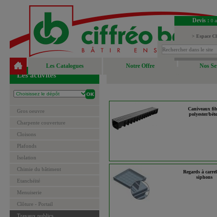
Devis :
0 a
> Espace Cl
> Espace Fou
Les Catalogues
Notre Offre
Nos Se
Les activités
Caniveaux fib
Gros oeuvre
polyester/bét
Charpente couverture
Cloisons
Plafonds
Isolation
Chimie du bâtiment
Regards à carrel
siphons
Etanchéité
Menuiserie
Clôture - Portail
Travaux publics