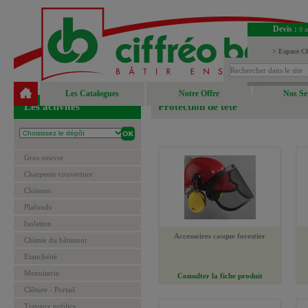
Devis :
0 a
> Espace Cl
> Espace Fou
Les Catalogues
Notre Offre
Nos Se
Les activités
Protection de tête
Gros oeuvre
Charpente couverture
Cloisons
Plafonds
Isolation
Accessoires casque forestier
Chimie du bâtiment
Etanchéité
Menuiserie
Consulter la fiche produit
Clôture - Portail
Travaux publics