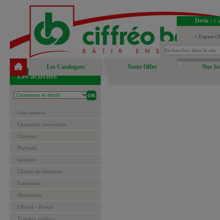
Devis :
0 a
> Espace Cl
> Espace Fou
Les Catalogues
Notre Offre
Nos Se
Les activités
Gros oeuvre
Charpente couverture
Cloisons
Plafonds
Isolation
Chimie du bâtiment
Etanchéité
Menuiserie
Clôture - Portail
Travaux publics