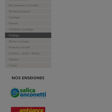
Bois panneaux et stratifiés
Moulures parquets
Carrelage
Peinture
Ventilation chauffage
Outillage
Mesure et traçage
Protection sécurité
Extérieur - Jardin - Piscine
Sanitaire
Cuisine