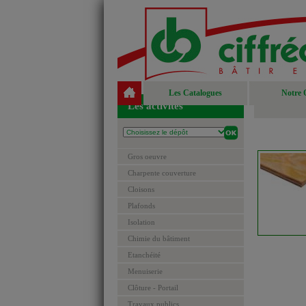
Les Catalogues
Notre 
Les activités
Gros oeuvre
Charpente couverture
Cloisons
Plafonds
Isolation
Chimie du bâtiment
Etanchéité
Menuiserie
Clôture - Portail
Travaux publics