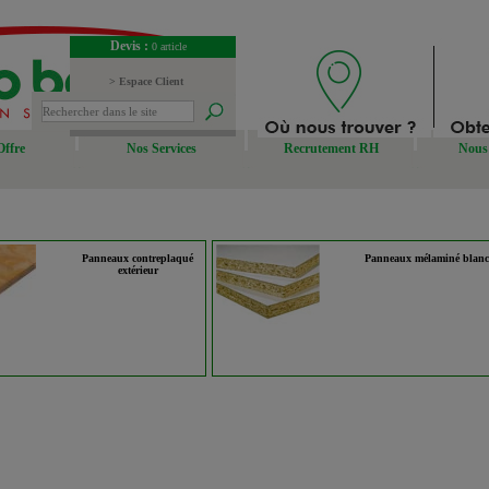
Devis :
0 article
> Espace Client
> Espace Fournisseur
Offre
Nos Services
Recrutement RH
Nous 
Panneaux contreplaqué
Panneaux mélaminé blan
extérieur