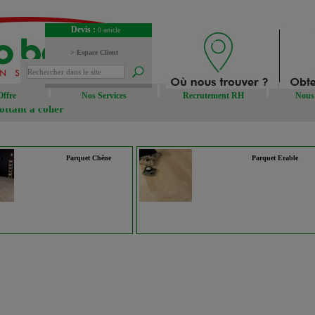
Devis :
0 article
> Espace Client
> Espace Fournisseur
Offre
Nos Services
Recrutement RH
Nous 
ottant à coller
Parquet Chêne
Parquet Erable