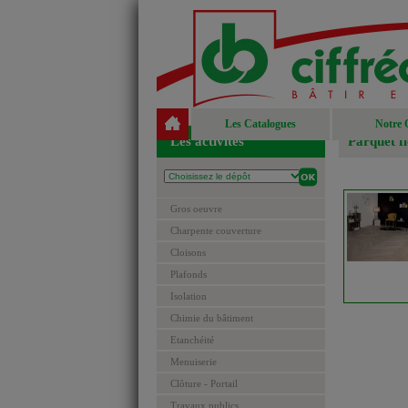
Les Catalogues
Notre 
Les activités
Parquet fl
Gros oeuvre
Charpente couverture
Cloisons
Plafonds
Isolation
Chimie du bâtiment
Etanchéité
Menuiserie
Clôture - Portail
Travaux publics