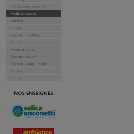
Bois panneaux et stratifiés
Moulures parquets
Carrelage
Peinture
Ventilation chauffage
Outillage
Mesure et traçage
Protection sécurité
Extérieur - Jardin - Piscine
Sanitaire
Cuisine