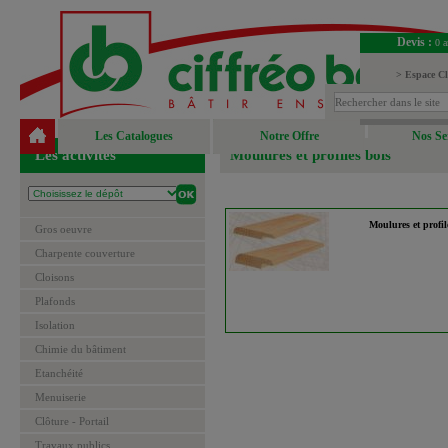
Devis :
0 a
> Espace Cl
> Espace Fou
Les Catalogues
Notre Offre
Nos Se
Les activités
Moulures et profilés bois
Moulures et profil
Gros oeuvre
Charpente couverture
Cloisons
Plafonds
Isolation
Chimie du bâtiment
Etanchéité
Menuiserie
Clôture - Portail
Travaux publics