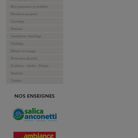
Bois panneaux et stratifiés
Moulures parquets
Carrelage
Peinture
Ventilation chauffage
Outillage
Mesure et traçage
Protection sécurité
Extérieur - Jardin - Piscine
Sanitaire
Cuisine