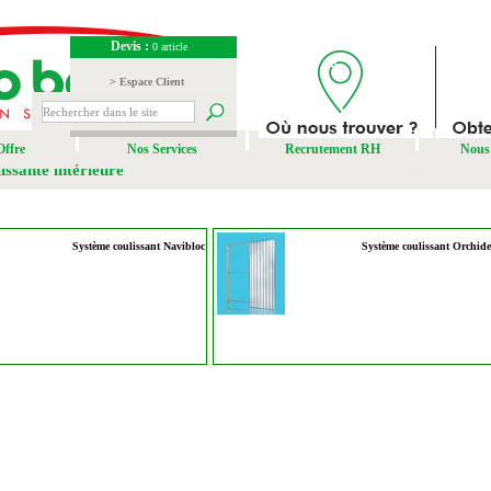
Devis :
0 article
> Espace Client
> Espace Fournisseur
Offre
Nos Services
Recrutement RH
Nous 
issante intérieure
Système coulissant Navibloc
Système coulissant Orchid