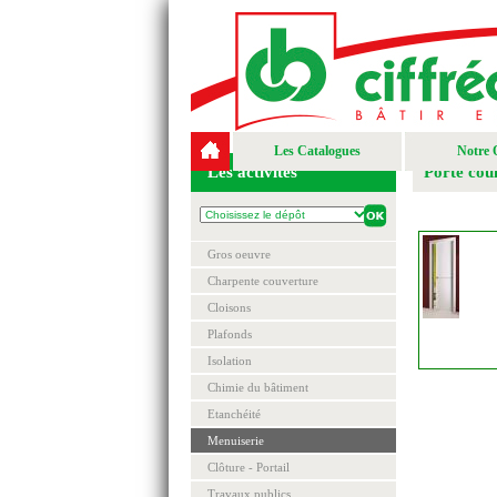
Les Catalogues
Notre 
Les activités
Porte coul
Gros oeuvre
Charpente couverture
Cloisons
Plafonds
Isolation
Chimie du bâtiment
Etanchéité
Menuiserie
Clôture - Portail
Travaux publics