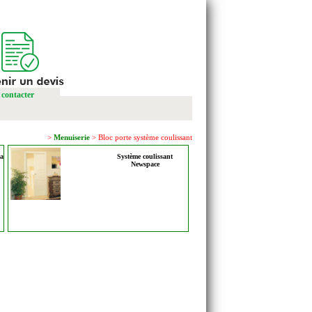
contacter
>
Menuiserie
> Bloc porte système coulissant
ea
Système coulissant
Newspace