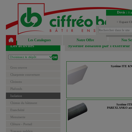
Devis :
0 a
> Espace Cl
> Espace Fou
Les Catalogues
Notre Offre
Nos Se
Les activités
Système isolation par l'extérieur
Système ITE K
Gros oeuvre
Charpente couverture
Cloisons
Plafonds
Isolation
Chimie du bâtiment
Système IT
PAREXLANKO acce
Etanchéité
Menuiserie
Clôture - Portail
Travaux publics