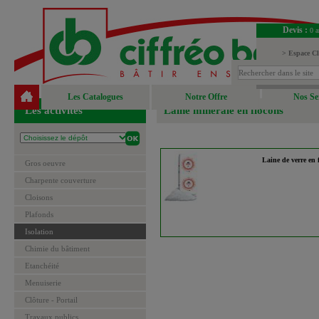
Devis :
0 a
> Espace Cl
> Espace Fou
Les Catalogues
Notre Offre
Nos Se
Les activités
Laine minérale en flocons
Laine de verre en 
Gros oeuvre
Charpente couverture
Cloisons
Plafonds
Isolation
Chimie du bâtiment
Etanchéité
Menuiserie
Clôture - Portail
Travaux publics