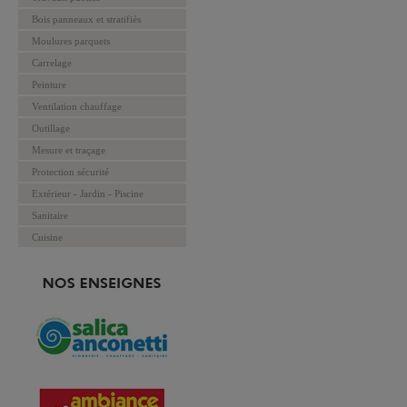
Bois panneaux et stratifiés
Moulures parquets
Carrelage
Peinture
Ventilation chauffage
Outillage
Mesure et traçage
Protection sécurité
Extérieur - Jardin - Piscine
Sanitaire
Cuisine