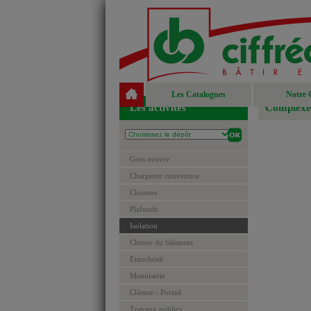
Les Catalogues
Notre 
Les activités
Complexes
Gros oeuvre
Charpente couverture
Cloisons
Plafonds
Isolation
Chimie du bâtiment
Etanchéité
Menuiserie
Clôture - Portail
Travaux publics