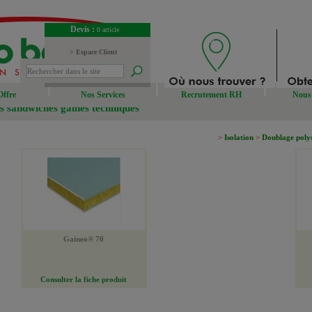
Devis :
0 article
> Espace Client
> Espace Fournisseur
Offre
Nos Services
Recrutement RH
Nous 
 sandwiches gaines techniques
>
Isolation
>
Doublage poly
Gaineo® 70
Consulter la fiche produit