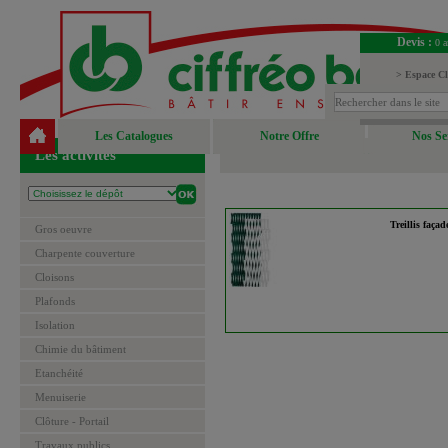
Devis :
0 a
> Espace Cl
> Espace Fou
Les Catalogues
Notre Offre
Nos Se
Les activités
Treillis façad
Gros oeuvre
Charpente couverture
Cloisons
Plafonds
Isolation
Chimie du bâtiment
Etanchéité
Menuiserie
Clôture - Portail
Travaux publics