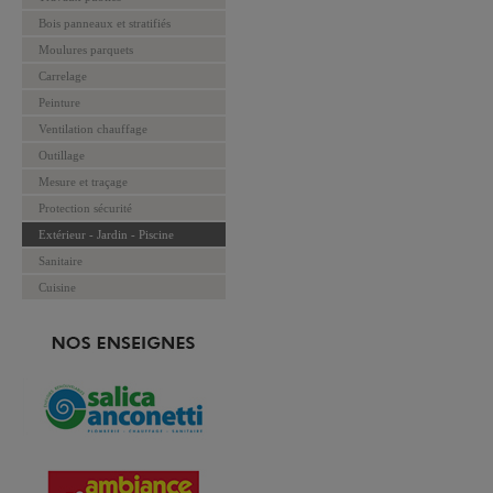
Bois panneaux et stratifiés
Moulures parquets
Carrelage
Peinture
Ventilation chauffage
Outillage
Mesure et traçage
Protection sécurité
Extérieur - Jardin - Piscine
Sanitaire
Cuisine