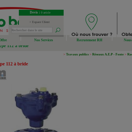
Devis :
0 article
> Espace Client
> Espace Fournisseur
Offre
Nos Services
Recrutement RH
Nous 
ype 112 à bride
>
Travaux publics
>
Réseaux A.E.P - Fonte
>
Rac
pe 112 à bride