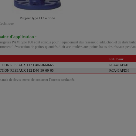
Purgeur type 112 à bride
Technique
ine d'application :
urgeurs PAM type 100 sont conçus pour l’équipement des réseaux d’adduction et de distribution
ermettent l’évacuation de petites quantités d’air accumulées aux points hauts des réseaux pendant
Réf. Four
CTION RESEAUX 112 D40-50-60-65
RCA40AFAH
CTION RESEAUX 112 D40-50-60-65
RCA40AFDH
ande de devis, merci de contacter l'agence souhaitée.