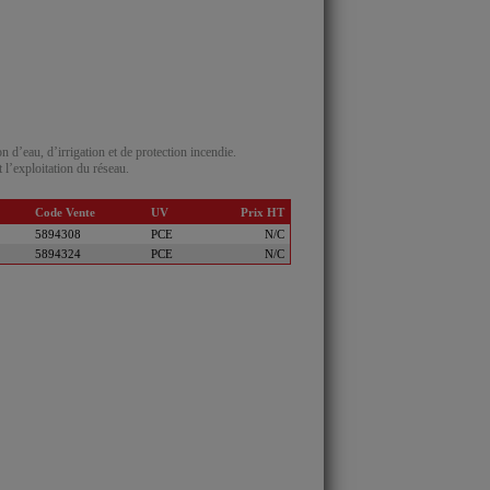
 d’eau, d’irrigation et de protection incendie.
 l’exploitation du réseau.
Code Vente
UV
Prix HT
5894308
PCE
N/C
5894324
PCE
N/C