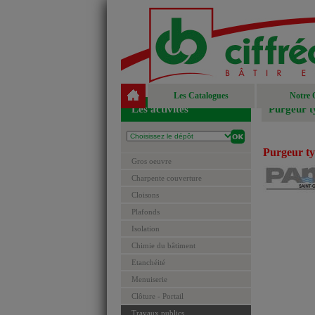
Les Catalogues
Notre 
Les activités
Purgeur t
Purgeur ty
Gros oeuvre
Charpente couverture
Cloisons
Plafonds
Isolation
Chimie du bâtiment
Etanchéité
Menuiserie
Clôture - Portail
Travaux publics