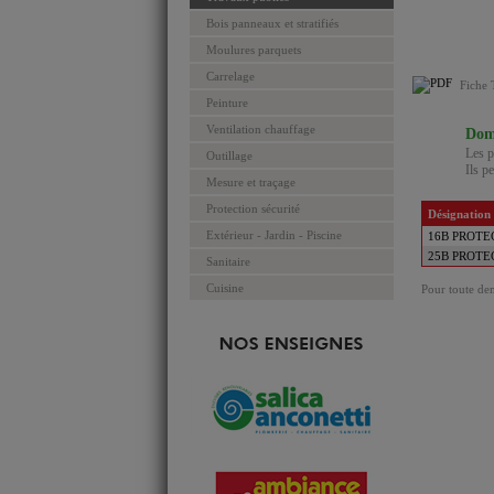
Bois panneaux et stratifiés
Moulures parquets
Carrelage
Fiche 
Peinture
Ventilation chauffage
Doma
Les p
Outillage
Ils p
Mesure et traçage
Protection sécurité
Désignation
Extérieur - Jardin - Piscine
16B PROTE
25B PROTE
Sanitaire
Cuisine
Pour toute dem