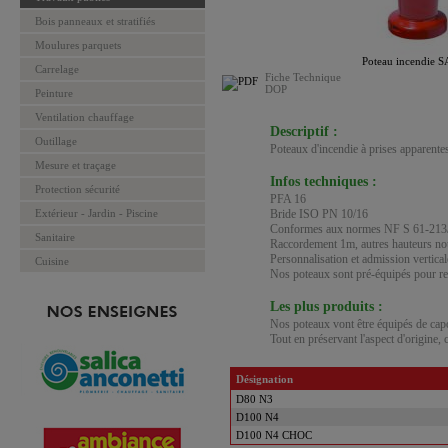
Bois panneaux et stratifiés
Moulures parquets
Poteau incendie 
Carrelage
Fiche Technique
DOP
Peinture
Ventilation chauffage
Descriptif :
Outillage
Poteaux d'incendie à prises apparen
Mesure et traçage
Infos techniques :
Protection sécurité
PFA 16
Extérieur - Jardin - Piscine
Bride ISO PN 10/16
Conformes aux normes NF S 61-213
Sanitaire
Raccordement 1m, autres hauteurs nou
Personnalisation et admission vertical
Cuisine
Nos poteaux sont pré-équipés pour rec
Les plus produits :
Nos poteaux vont être équipés de cap
Tout en préservant l'aspect d'origine, 
Désignation
D80 N3
D100 N4
D100 N4 CHOC