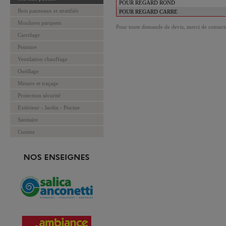
POUR REGARD ROND
Bois panneaux et stratifiés
POUR REGARD CARRE
Moulures parquets
Pour toute demande de devis, merci de contacte
Carrelage
Peinture
Ventilation chauffage
Outillage
Mesure et traçage
Protection sécurité
Extérieur - Jardin - Piscine
Sanitaire
Cuisine