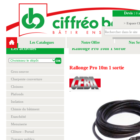
Devis :
0 a
> Espace Cl
> Espace Fou
Les Catalogues
Notre Offre
Nos Se
Les activités
Rallonge Pro 10m 1 sortie
Rallonge Pro 10m 1 sortie
Gros oeuvre
Charpente couverture
Cloisons
Plafonds
Isolation
Chimie du bâtiment
Etanchéité
Menuiserie
Clôture - Portail
Travaux publics