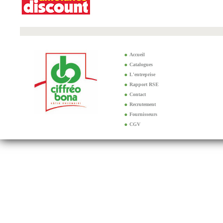
Accueil
Catalogues
L'entreprise
Rapport RSE
Contact
Recrutement
Fournisseurs
CGV