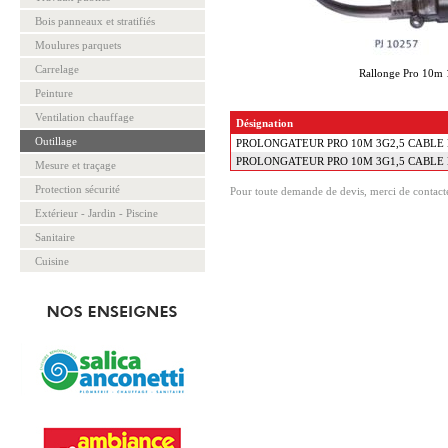
Bois panneaux et stratifiés
Moulures parquets
Carrelage
Rallonge Pro 10m 1
Peinture
Ventilation chauffage
Désignation
Outillage
PROLONGATEUR PRO 10M 3G2,5 CABLE 
PROLONGATEUR PRO 10M 3G1,5 CABLE 
Mesure et traçage
Protection sécurité
Pour toute demande de devis, merci de contacte
Extérieur - Jardin - Piscine
Sanitaire
Cuisine