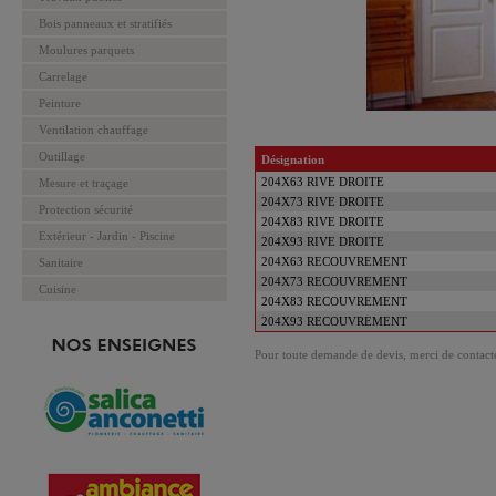
Bois panneaux et stratifiés
Moulures parquets
Carrelage
Peinture
Ventilation chauffage
Outillage
Désignation
204X63 RIVE DROITE
Mesure et traçage
204X73 RIVE DROITE
Protection sécurité
204X83 RIVE DROITE
Extérieur - Jardin - Piscine
204X93 RIVE DROITE
204X63 RECOUVREMENT
Sanitaire
204X73 RECOUVREMENT
Cuisine
204X83 RECOUVREMENT
204X93 RECOUVREMENT
Pour toute demande de devis, merci de contacte