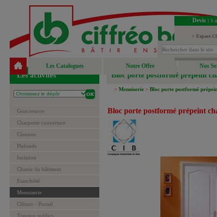
Devis :
0 a
> Espace Cl
> Espace Fou
Les Catalogues
Notre Offre
Nos Se
Les activités
Bloc porte postformé prépeint c
>
Menuiserie
>
Bloc porte postformé prépei
Bloc porte postformé prépeint c
Gros oeuvre
Charpente couverture
Cloisons
Plafonds
Isolation
Chimie du bâtiment
Etanchéité
Menuiserie
Clôture - Portail
Travaux publics