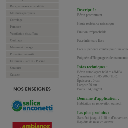
Bois panneaux et stratifiés
Descriptif :
Moulures parquets
Béton précontraint
Carrelage
Haute résistance mécanique
Peinture
Finition irréprochable
Ventilation chauffage
Outillage
Face inférieure lisse
Mesure et traçage
Face supérieure crantée pour une adhé
Protection sécurité
Poignées d'élinguage et de manutenti
Extérieur - Jardin - Piscine
Infos techniques :
Sanitaire
Béton autoplaçant fc28 = 45MPa.
Cuisine
2 armatures T6.85 2060 TBR.
Épaisseur : 5 cm
Largeur 20 cm
Poids : 24,5 kg/ml
Domaine d'application :
Habitation en rénovation ou neuf.
Les plus produits :
Sans étai jusqu’à 1,40 m d’ouverture.
Rapidité de mise en oeuvre.