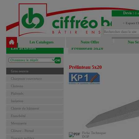
Devis :
0 a
> Espace Cl
> Espace Fou
Les Catalogues
Notre Offre
Nos Se
Les activités
Prélinteau 5x20
Prélinteau 5x20
Gros oeuvre
Charpente couverture
Cloisons
Plafonds
Isolation
Chimie du bâtiment
Etanchéité
Menuiserie
Clôture - Portail
Fiche Technique
DOP
Travaux publics