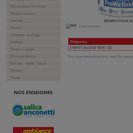
Bois panneaux et stratifiés
Moulures parquets
Carrelage
PROMIX FINISH 
Fiche technique
Peinture
Ventilation chauffage
Désignation
Outillage
ENDUIT ALLEGE SEAU 12L
Mesure et traçage
Protection sécurité
Pour toute demande de devis, merci de contacte
Extérieur - Jardin - Piscine
Sanitaire
Cuisine