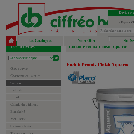
Devis :
0 a
> Espace Cl
> Espace Fou
Les Catalogues
Notre Offre
Nos Se
Les activités
Enduit Promix Finish Aquaroc
Enduit Promix Finish Aquaroc
Gros oeuvre
Charpente couverture
Cloisons
Plafonds
Isolation
Chimie du bâtiment
Etanchéité
Menuiserie
Clôture - Portail
Travaux publics