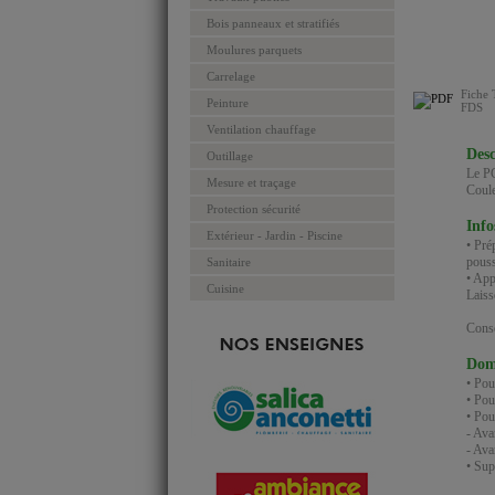
Bois panneaux et stratifiés
Moulures parquets
Carrelage
Fiche 
Peinture
FDS
Ventilation chauffage
Desc
Outillage
Le PC
Mesure et traçage
Coule
Protection sécurité
Info
Extérieur - Jardin - Piscine
• Pré
pouss
Sanitaire
• App
Cuisine
Laiss
Conso
Doma
• Pour
• Pou
• Pou
- Ava
- Ava
• Sup