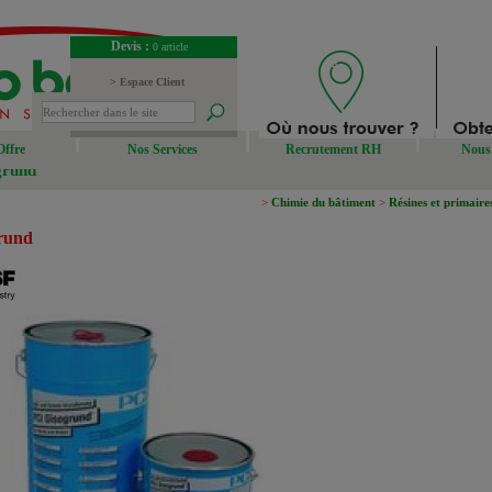
Devis :
0 article
> Espace Client
> Espace Fournisseur
Offre
Nos Services
Recrutement RH
Nous 
grund
>
Chimie du bâtiment
>
Résines et primaire
rund