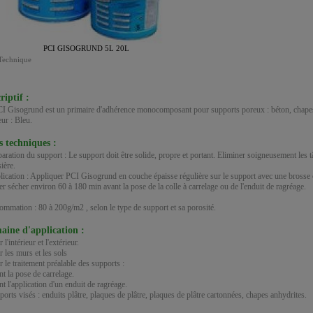
PCI GISOGRUND 5L 20L
Technique
riptif :
I Gisogrund est un primaire d'adhérence monocomposant pour supports poreux : béton, chapes c
ur : Bleu.
s techniques :
paration du support : Le support doit être solide, propre et portant. Eliminer soigneusement les t
ière.
lication : Appliquer PCI Gisogrund en couche épaisse régulière sur le support avec une brosse o
er sécher environ 60 à 180 min avant la pose de la colle à carrelage ou de l'enduit de ragréage.
mmation : 80 à 200g/m2 , selon le type de support et sa porosité.
ine d'application :
 l'intérieur et l'extérieur.
r les murs et les sols
r le traitement préalable des supports :
nt la pose de carrelage.
nt l'application d'un enduit de ragréage.
ports visés : enduits plâtre, plaques de plâtre, plaques de plâtre cartonnées, chapes anhydrites.