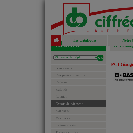
Les Catalogues
Notre 
Les activités
PCI Giso
PCI Gisog
Gros oeuvre
Charpente couverture
Cloisons
Plafonds
Isolation
Chimie du bâtiment
Etanchéité
Menuiserie
Clôture - Portail
Travaux publics