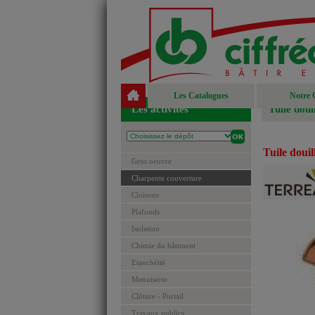
Les Catalogues
Notre 
Les activités
Tuile dou
Tuile dou
Gros oeuvre
Charpente couverture
Cloisons
Plafonds
Isolation
Chimie du bâtiment
Etanchéité
Menuiserie
Clôture - Portail
Travaux publics