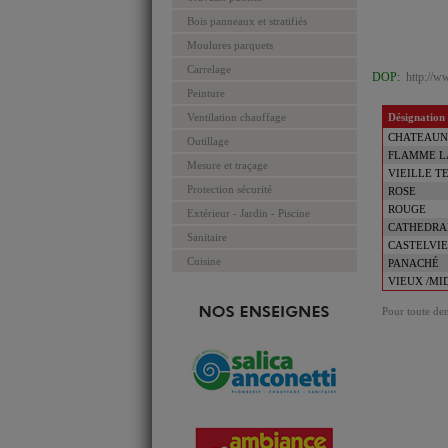
Bois panneaux et stratifiés
Moulures parquets
Carrelage
DOP:
http://ww
Peinture
Ventilation chauffage
Désignation
CHATEAUN
Outillage
FLAMME L
Mesure et traçage
VIEILLE T
Protection sécurité
ROSE
ROUGE
Extérieur - Jardin - Piscine
CATHEDRA
Sanitaire
CASTELVI
Cuisine
PANACHÉ
VIEUX /MI
Pour toute dem