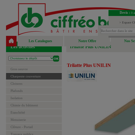
Devis :
0 a
> Espace Cl
> Espace Fou
Les Catalogues
Notre Offre
Nos Se
Les activités
Trilatte Plus UNILIN
Trilatte Plus UNILIN
Gros oeuvre
Charpente couverture
Cloisons
Plafonds
Isolation
Chimie du bâtiment
Etanchéité
Menuiserie
Clôture - Portail
Travaux publics