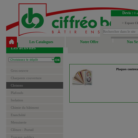
Devis :
0 a
> Espace Cl
> Espace Fou
Les Catalogues
Notre Offre
Nos Se
Les activités
Plaques contreco
Gros oeuvre
Charpente couverture
Cloisons
Plafonds
Isolation
Chimie du bâtiment
Etanchéité
Menuiserie
Clôture - Portail
Travaux publics