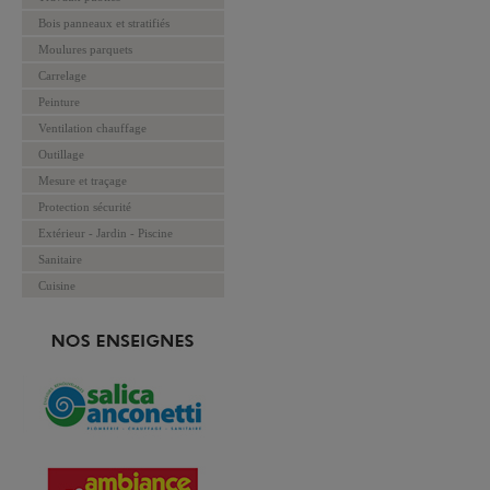
Bois panneaux et stratifiés
Moulures parquets
Carrelage
Peinture
Ventilation chauffage
Outillage
Mesure et traçage
Protection sécurité
Extérieur - Jardin - Piscine
Sanitaire
Cuisine