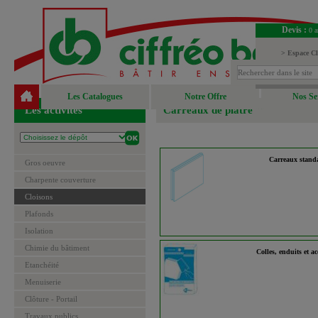
Devis :
0 a
> Espace Cl
> Espace Fou
Les Catalogues
Notre Offre
Nos Se
Les activités
Carreaux de plâtre
Carreaux stand
Gros oeuvre
Charpente couverture
Cloisons
Plafonds
Isolation
Chimie du bâtiment
Colles, enduits et ac
Etanchéité
Menuiserie
Clôture - Portail
Travaux publics