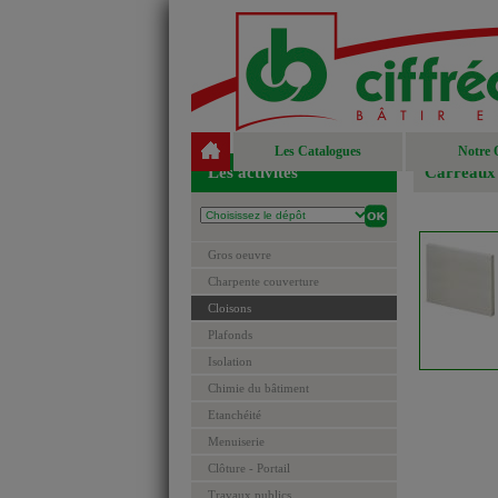
Les Catalogues
Notre 
Les activités
Carreaux 
Gros oeuvre
Charpente couverture
Cloisons
Plafonds
Isolation
Chimie du bâtiment
Etanchéité
Menuiserie
Clôture - Portail
Travaux publics