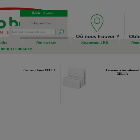
Devis :
0 article
> Espace Client
> Espace Fournisseur
Offre
Nos Services
Recrutement RH
Nous 
béton cellulaire
Carreaux lisses XELLA
Carreaux à emboitement
XELLA