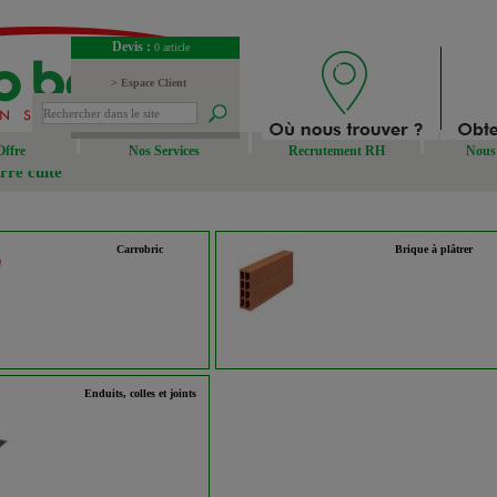
Devis :
0 article
> Espace Client
> Espace Fournisseur
Offre
Nos Services
Recrutement RH
Nous 
rre cuite
Carrobric
Brique à plâtrer
Enduits, colles et joints