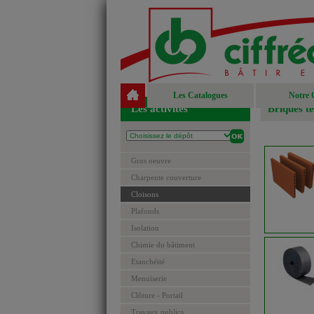
Les Catalogues
Notre 
Les activités
Briques te
Gros oeuvre
Charpente couverture
Cloisons
Plafonds
Isolation
Chimie du bâtiment
Etanchéité
Menuiserie
Clôture - Portail
Travaux publics