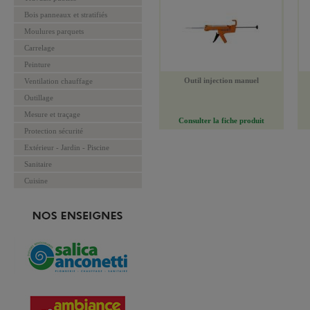
Bois panneaux et stratifiés
Moulures parquets
Carrelage
Peinture
Outil injection manuel
Ventilation chauffage
Outillage
Mesure et traçage
Consulter la fiche produit
Protection sécurité
Extérieur - Jardin - Piscine
Sanitaire
Cuisine