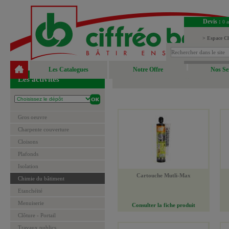
Devis :
0 a
> Espace Cl
> Espace Fou
Les Catalogues
Notre Offre
Nos Se
Les activités
Gros oeuvre
Charpente couverture
Cloisons
Plafonds
Isolation
Cartouche Mutli-Max
Chimie du bâtiment
Etanchéité
Menuiserie
Consulter la fiche produit
Clôture - Portail
Travaux publics