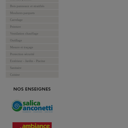
Bois panneaux et stratifiés
Moulures parquets
Carrelage
Peinture
Ventilation chauffage
Outillage
Mesure et traçage
Protection sécurité
Extérieur - Jardin - Piscine
Sanitaire
Cuisine