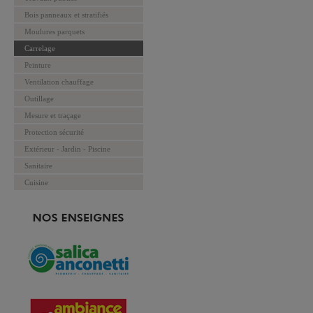
Bois panneaux et stratifiés
Moulures parquets
Carrelage
Peinture
Ventilation chauffage
Outillage
Mesure et traçage
Protection sécurité
Extérieur - Jardin - Piscine
Sanitaire
Cuisine