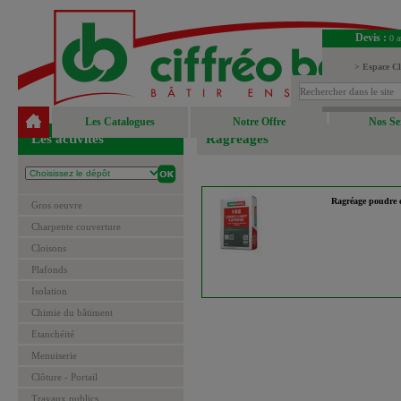
Devis :
0 a
> Espace Cl
> Espace Fou
Les Catalogues
Notre Offre
Nos Se
Les activités
Ragréages
Ragréage poudre e
Gros oeuvre
Charpente couverture
Cloisons
Plafonds
Isolation
Chimie du bâtiment
Etanchéité
Menuiserie
Clôture - Portail
Travaux publics