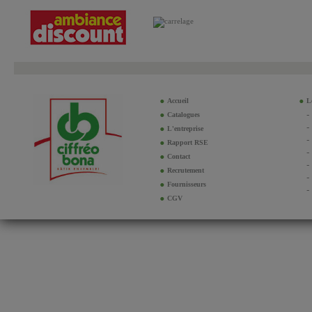
Accueil
Le
Catalogues
L'entreprise
Rapport RSE
Contact
Recrutement
Fournisseurs
CGV