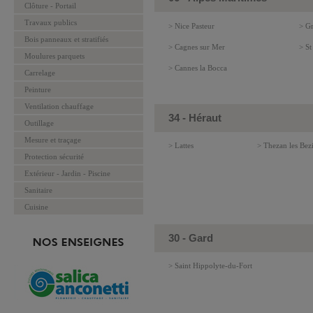
Clôture - Portail
Travaux publics
> Nice Pasteur
> Gr
Bois panneaux et stratifiés
> Cagnes sur Mer
> St
Moulures parquets
> Cannes la Bocca
Carrelage
Peinture
Ventilation chauffage
34 - Héraut
Outillage
Mesure et traçage
> Lattes
> Thezan les Bezi
Protection sécurité
Extérieur - Jardin - Piscine
Sanitaire
Cuisine
30 - Gard
> Saint Hippolyte-du-Fort