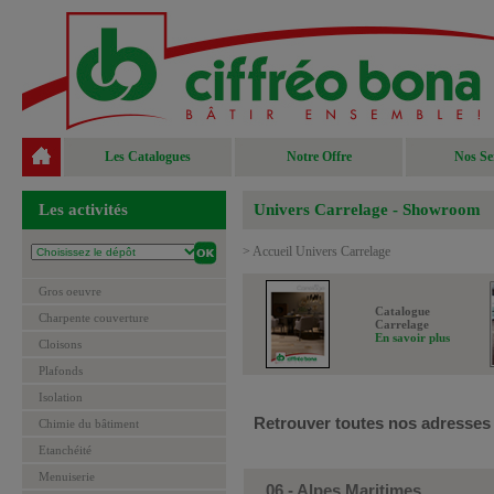
Les Catalogues
Notre Offre
Nos Se
Les activités
Univers Carrelage - Showroom
>
Accueil Univers Carrelage
Gros oeuvre
Catalogue
Charpente couverture
Carrelage
En savoir plus
Cloisons
Plafonds
Isolation
Retrouver toutes nos adresses e
Chimie du bâtiment
Etanchéité
Menuiserie
06 - Alpes Maritimes