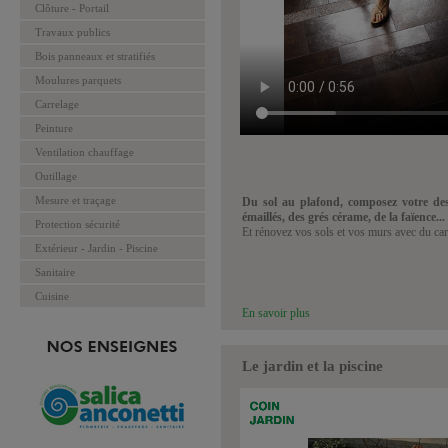
Clôture - Portail
Travaux publics
Bois panneaux et stratifiés
Moulures parquets
Carrelage
Peinture
Ventilation chauffage
Outillage
Mesure et traçage
Du sol au plafond, composez votre des
émaillés, des grés cérame, de la faïence...
Protection sécurité
Et rénovez vos sols et vos murs avec du carr
Extérieur - Jardin - Piscine
Sanitaire
Cuisine
En savoir plus
Le jardin et la piscine