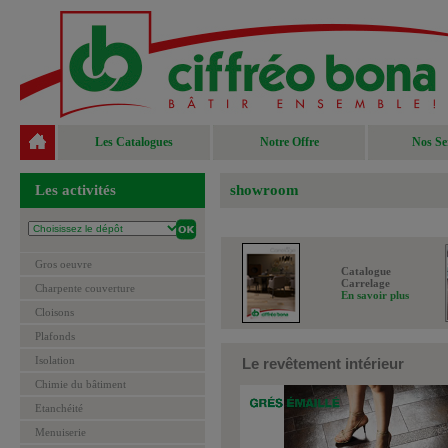
Les Catalogues
Notre Offre
Nos Se
Les activités
showroom
Gros oeuvre
Catalogue
Carrelage
Charpente couverture
En savoir plus
Cloisons
Plafonds
Isolation
Le revêtement intérieur
Chimie du bâtiment
Etanchéité
Menuiserie