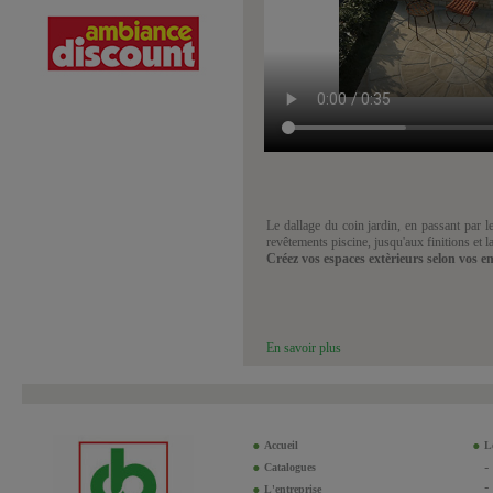
Le dallage du coin jardin, en passant par le
revêtements piscine, jusqu'aux finitions et l
Créez vos espaces extèrieurs selon vos en
En savoir plus
Accueil
Le
Catalogues
L'entreprise